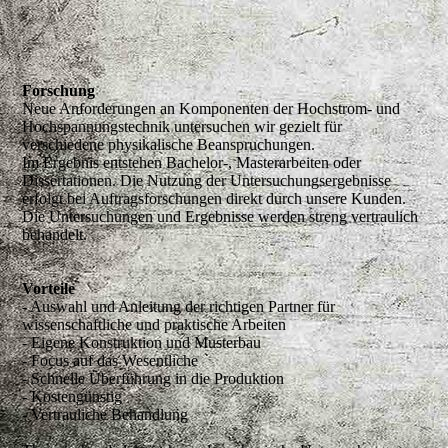
Forschung
Neue Anforderungen an Komponenten der Hochstrom- und
Hochspannungstechnik untersuchen wir gezielt für
verschiedene physikalische Beanspruchungen.
Im Ergebnis entstehen Bachelor-, Masterarbeiten oder
Dissertationen. Die Nutzung der Untersuchungsergebnisse
erfolgt bei Auftragsforschungen direkt durch unsere Kunden.
Die Untersuchungen und Ergebnisse werden streng vertraulich
behandelt.
Vorteile
- Auswahl und Anleitung der richtigen Partner für
wissenschaftliche und praktische Arbeiten
- Eigene Konstruktion und Musterbau
- Focus auf das Wesentliche
- Schnelle Überführung in die Produktion
- Kostengünstig
- Vertrauliche Behandlung