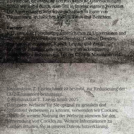
Thermische, dielektrische und mechanische Untersuchungen
führen wir selbst durch, zum Teil in unserer eigenen Werkstatt.
Die Auswertung erfolgt wissenschaftlich in Form von
Diagrammen, technischen Videos, Fotos und Berichten.
Partner
KTE unterhält Forschungspartnerschaften zu Universitäten und
Technischen Hochschulen in Chemnitz, Cottbus, Dresden,
Ilmenau, Kaiserslautern, Kassel, Leipzig und Zittau.
Komplexe Prüflinge untersuchen wir an akkreditierten
unabhängigen Instituten u.a. bei der CESI in Mannheim und
Berlin.
Konstruktion T. Eisenschmidt ist bestrebt, zur Reduzierung der
CO2-Emissionen beizutragen.
© Konstruktion T. Eisenschmidt 2025
Um unsere Webseite für Sie optimal zu gestalten und
fortlaufend verbessern zu können, verwenden wir Cookies.
Durch die weitere Nutzung der Webseite stimmen Sie der
Verwendung von Cookies zu. Weitere Informationen zu
Cookies erhalten Sie in unserer Datenschutzerklärung.