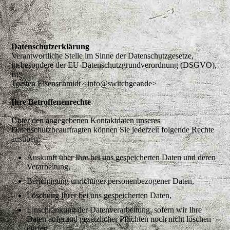
Datenschutzerklärung
Verantwortliche Stelle im Sinne der Datenschutzgesetze,
insbesondere der EU-Datenschutzgrundverordnung (DSGVO),
ist:
Torsten Eisenschmidt <info@switchgear.de>
Ihre Betroffenenrechte
Unter den angegebenen Kontaktdaten unseres
Datenschutzbeauftragten können Sie jederzeit folgende Rechte
ausüben:
Auskunft über Ihre bei uns gespeicherten Daten und deren
Verarbeitung,
Berichtigung unrichtiger personenbezogener Daten,
Löschung Ihrer bei uns gespeicherten Daten,
Einschränkung der Datenverarbeitung, sofern wir Ihre
Daten aufgrund gesetzlicher Pflichten noch nicht löschen
dürfen,