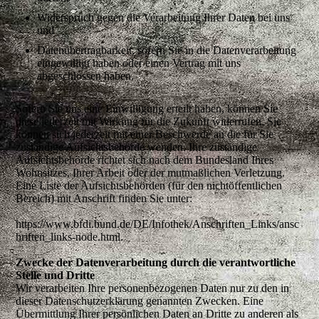
Widerspruch gegen die Verarbeitung Ihrer Daten bei uns
und
Datenübertragbarkeit, sofern Sie in die Datenverarbeitung
eingewilligt haben oder einen Vertrag mit uns
abgeschlossen haben.
Sofern Sie uns eine Einwilligung erteilt haben, können Sie
diese jederzeit mit Wirkung für die Zukunft widerrufen. Sie
können sich jederzeit mit einer Beschwerde an die für Sie
zuständige Aufsichtsbehörde wenden. Ihre zuständige
Aufsichtsbehörde richtet sich nach dem Bundesland Ihres
Wohnsitzes, Ihrer Arbeit oder der mutmaßlichen Verletzung.
Eine Liste der Aufsichtsbehörden (für den nichtöffentlichen
Bereich) mit Anschrift finden Sie unter:
https://www.bfdi.bund.de/DE/Infothek/Anschriften_Links/ansc
hriften_links-node.html.
Zwecke der Datenverarbeitung durch die verantwortliche
Stelle und Dritte
Wir verarbeiten Ihre personenbezogenen Daten nur zu den in
dieser Datenschutzerklärung genannten Zwecken. Eine
Übermittlung Ihrer persönlichen Daten an Dritte zu anderen als