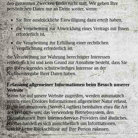
den genannten Zwecken findet nicht statt. Wir geben Ihre
persönlichen Daten nur an Dritte weiter, wenn:
Sie Ihre ausdrückliche Einwilligung dazu erteilt haben,
die Verarbeitung zur Abwicklung eines Vertrags mit Ihnen
erforderlich ist,
die Verarbeitung zur Erfüllung einer rechtlichen
Verpflichtung erforderlich ist,
die Verarbeitung zur Wahrung berechtigter Interessen
erforderlich ist und kein Grund zur Annahme besteht, dass Sie
ein überwiegendes schutzwürdiges Interesse an der
Nichtweitergabe Ihrer Daten haben.
Erfassung allgemeiner Informationen beim Besuch unserer
Website
Wenn Sie auf unsere Website zugreifen, werden automatisch
mittels eines Cookies Informationen allgemeiner Natur erfasst.
Diese Informationen (Server-Logfiles) beinhalten etwa die Art
des Webbrowsers, das verwendete Betriebssystem, den
Domainnamen Ihres Internet-Service-Providers und ähnliches.
Hierbei handelt es sich ausschließlich um Informationen,
welche keine Rückschlüsse auf Ihre Person zulassen.