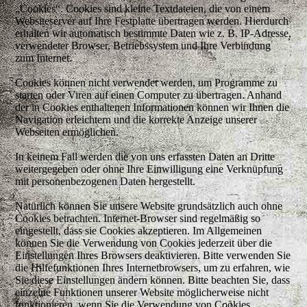
„Cookies“. Cookies sind kleine Textdateien, die von einem
Websiteserver auf Ihre Festplatte übertragen werden. Hierdurch
erhalten wir automatisch bestimmte Daten wie z. B. IP-Adresse,
verwendeter Browser, Betriebssystem und Ihre Verbindung
zum Internet.
Cookies können nicht verwendet werden, um Programme zu
starten oder Viren auf einen Computer zu übertragen. Anhand
der in Cookies enthaltenen Informationen können wir Ihnen die
Navigation erleichtern und die korrekte Anzeige unserer
Webseiten ermöglichen.
In keinem Fall werden die von uns erfassten Daten an Dritte
weitergegeben oder ohne Ihre Einwilligung eine Verknüpfung
mit personenbezogenen Daten hergestellt.
Natürlich können Sie unsere Website grundsätzlich auch ohne
Cookies betrachten. Internet-Browser sind regelmäßig so
eingestellt, dass sie Cookies akzeptieren. Im Allgemeinen
können Sie die Verwendung von Cookies jederzeit über die
Einstellungen Ihres Browsers deaktivieren. Bitte verwenden Sie
die Hilfefunktionen Ihres Internetbrowsers, um zu erfahren, wie
Sie diese Einstellungen ändern können. Bitte beachten Sie, dass
einzelne Funktionen unserer Website möglicherweise nicht
funktionieren, wenn Sie die Verwendung von Cookies