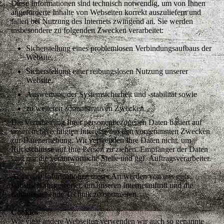
Diese Informationen sind technisch notwendig, um von Ihnen
angeforderte Inhalte von Webseiten korrekt auszuliefern und
fallen bei Nutzung des Internets zwingend an. Sie werden
insbesondere zu folgenden Zwecken verarbeitet:
Sicherstellung eines problemlosen Verbindungsaufbaus der
Website,
Sicherstellung einer reibungslosen Nutzung unserer
Website,
Auswertung der Systemsicherheit und -stabilität sowie
zu weiteren administrativen Zwecken.
Die Verarbeitung Ihrer personenbezogenen Daten basiert auf
unserem berechtigten Interesse aus den vorgenannten Zwecken
zur Datenerhebung. Wir verwenden Ihre Daten nicht, um
Rückschlüsse auf Ihre Person zu ziehen. Empfänger der Daten
sind nur die verantwortliche Stelle und ggf. Auftragsverarbeiter.
Anonyme Informationen dieser Art werden von uns ggfs.
statistisch ausgewertet, um unseren Internetauftritt und die
dahinterstehende Technik zu optimieren.
Cookies
Wie viele andere Webseiten verwenden wir auch so genannte