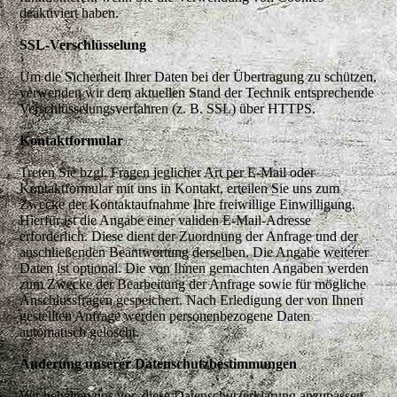
deaktiviert haben.
SSL-Verschlüsselung
Um die Sicherheit Ihrer Daten bei der Übertragung zu schützen,
verwenden wir dem aktuellen Stand der Technik entsprechende
Verschlüsselungsverfahren (z. B. SSL) über HTTPS.
Kontaktformular
Treten Sie bzgl. Fragen jeglicher Art per E-Mail oder
Kontaktformular mit uns in Kontakt, erteilen Sie uns zum
Zwecke der Kontaktaufnahme Ihre freiwillige Einwilligung.
Hierfür ist die Angabe einer validen E-Mail-Adresse
erforderlich. Diese dient der Zuordnung der Anfrage und der
anschließenden Beantwortung derselben. Die Angabe weiterer
Daten ist optional. Die von Ihnen gemachten Angaben werden
zum Zwecke der Bearbeitung der Anfrage sowie für mögliche
Anschlussfragen gespeichert. Nach Erledigung der von Ihnen
gestellten Anfrage werden personenbezogene Daten
automatisch gelöscht.
Änderung unserer Datenschutzbestimmungen
Wir behalten uns vor, diese Datenschutzerklärung anzupassen,