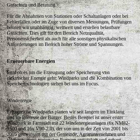
Gutachten und Beratung
Für die Abnahmen von Stationen oder Schaltanlagen oder bei
Fehlerfällen oder im Zuge von diversen Messungen, Prüfungen
beraten wir unabhängig, weltweit und erstellen belastbare
Gutachten. Dies gilt für den Bereich Netzqualität,
Personensicherheit als auch für alle sonstigen physikalischen
Anforderungen im Bereich hoher Ströme und Spannungen.
Erneuerbare Energien
Egal ob es um
die Erzeugung oder Speicherung von
elektrischer E
nergie
geht:
Windparks und die Kombination von
Speichertechnologien stehen bei uns im Focus.
Windenergie
Ertragreiche Windparks planen wir seit langem im Einklang
und im Interesse der Bürger. Bestes Beispiel ist unser erster
Windpark in Farnstädt mit 22 Windenergieanlagen (6x NM82-
1500 und 16x V90-2,0), der von uns in der Zeit von 2001 bis
2005 gemeinsam mit der Gemeinde, Agrarunternehmen und
weiteren, meist regionalen Partnern entwickelt und gebaut