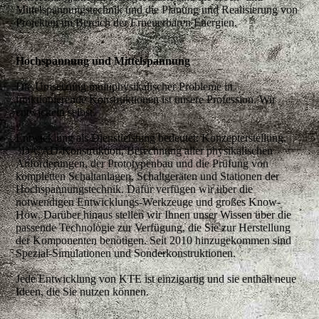
Mittelspannungstechnik
und die Planung und Realisierung von
Projekten im Bereich der
Erneuerbaren Energien
.
Hochspannung und Mittelspannung
Die Umsetzung multiphysikalischer Probleme in
funktionierende Konstruktionen ist unsere Profession. Wir
entwickeln selbst.
Entwicklung als Dienstleistung
bedeutet: Konzepterstellung,
3D-CAD-Konstruktion, Berechnung aller physikalischen
Anforderungen, der Prototypenbau und die Prüfung von
kompletten Schaltanlagen, Schaltgeräten und Stationen der
Hochspannungstechnik. Dafür verfügen wir über die
notwendigen Entwicklungs-Werkzeuge und großes Know-
How. Darüber hinaus stellen wir Ihnen unser Wissen über die
passende Technologie zur Verfügung, die Sie zur Herstellung
der Komponenten benötigen. Seit 2010 hinzugekommen sind
Spezial-Simulationen und Sonderkonstruktionen.
Jede Entwicklung von KTE ist einzigartig und sie enthält neue
Ideen, die Sie nutzen können.