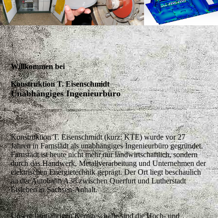
Willkommen bei
Konstruktion T. Eisenschmidt
Unabhängiges Ingenieurbüro
Konstruktion T. Eisenschmidt
(kurz: KTE) wurde vor 27
Jahren in Farnstädt als unabhängiges Ingenieurbüro gegründet.
Farnstädt ist heute nicht mehr nur landwirtschaftlich, sondern
durch das Handwerk, Metallverarbeitung und Unternehmen der
elektrischen Energietechnik geprägt. Der Ort liegt beschaulich
an der Autobahn A38 zwischen Querfurt und Lutherstadt
Eisleben in Sachsen-Anhalt.
Unsere langjährigen Kerngeschäfte sind die
Hoch- und