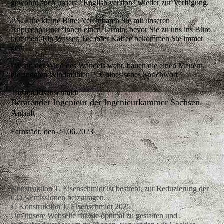
gewohnt auch unsere "English version" wieder zur Verfügung.
P.S. Eine kleine Bitte: Vereinbaren Sie mit unseren
Anprechpartner*innen einen Termin, bevor Sie zu uns ins Büro
kommen. Ein Wasser, Tee oder Kaffee bekommen Sie immer
gern!
"Wenn der Wind des Wandels weht, bauen die einen Mauern,
die anderen Windmühlen!"
Chinesisches Sprichwort
Torsten Eisenschmidt
Beratender Ingenieur der Ingenieurkammer Sachsen-
Anhalt
Farnstädt, den 24.06.2023
Konstruktion T. Eisenschmidt ist bestrebt, zur Reduzierung der
CO2-Emissionen beizutragen.
© Konstruktion T. Eisenschmidt 2025
Um unsere Webseite für Sie optimal zu gestalten und