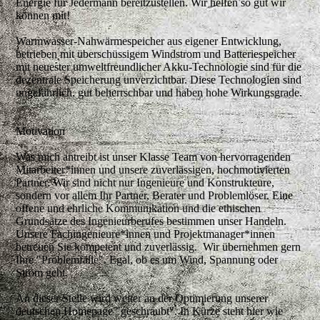
Energie für Jedermann bereitzustellen.
Wir helfen so gut wir
können mit!
Warmwasser-Nahwärmespeicher aus eigener Entwicklung,
betrieben mit überschüssigem Windstrom und Batteriespeicher
mit neuester umweltfreundlicher Akku-Technologie sind für die
dezentrale Speicherung unverzichtbar. Diese Technologien sind
ungefährlich, gut beherrschbar und haben hohe Wirkungsgrade.
Motivation
Was mich antreibt ist unser Klasse Team von hervorragenden
Mitarbeiter*innen und unsere zuverlässigen, hochmotivierten
Partner. Wir sind nicht nur Ingenieure und Konstrukteure,
sondern vor allem Ihr Partner, Berater und Problemlöser. Eine
offene und ehrliche Kommunikation und die ethischen
Grundsätze des Ingenieurberufes bestimmen unser Handeln.
Unsere Fachingenieure*innen und Projektmanager*innen
betreuen Sie kompetent und zuverlässig. Wir übernehmen gern
Ihre "Problemfälle". Egal, ob es um Wind, Spannung oder
Strom geht.
An dieser Stelle wird weiter an der Optimierung unserer
deutschen Homepage "geschraubt". In Kürze steht hier wie