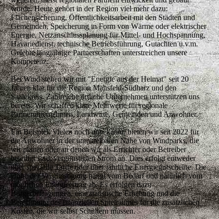
wurde. Heute gehört in der Region viel mehr dazu:
Flächensicherung, Öffentlichkeitsarbeit mit den Städten und
Gemeinden, Speicherung in Form von Wärme oder elektrischer
Energie, Netzanschlussplanung für Mittel- und Hochspannung,
Havariedienst, technische Betriebsführung, Gutachten u.v.m.
Gelebte langjährige Partnerschaften unterstreichen unsere
Kompetenz.
Bei Wind stehen wir mit
"Energie aus der Heimat"
seit 20
Jahren klar für die Region Mansfeld-Südharz und den
Saalekreis. Zahlreiche örtliche Unternehmen unterstützen uns
bereits. Wir schaffen klare Mehrwerte für regionale
Partnerunternehmen, Landwirte, Gemeinden und Anwohner.
Ein Beispiel:
Vielen noch unbekannt, bieten wir seit 2022
für
die Anwohner in der unmittelbaren Nähe von Windparks, die
wir planen oder an denen wir als Errichter oder Betreiber
beteiligt sind, vergünstigten Strom
an. Dies erfolgt entweder
über spezielle Tarife oder über jährliche Energiegutscheine. Die
Höhe der Vergünstigung hängt vom Bedarf und natürlich vom
möglichen Energieertrag ab. Es erfolgen dazu
Bürgerbefragungen, eine statistische Erhebung und die
Berechnung des finanziellen Spielraumes für die zusätzlichen
Kosten, die wir selbst Schultern müssen.