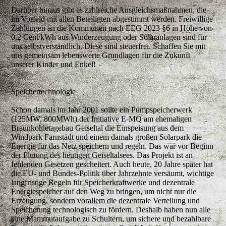
Darüber hinaus gibt es zahlreiche Ausgleichsmaßnahmen, die
im Vorfeld mit allen Beteiligten abgestimmt werden.
Freiwillige
Zahlungen
an die Kommunen nach EEG 2023 §6 in Höhe von
0,2 Cent/kWh aus Winderzeugung oder Solaranlagen sind für
uns selbstverständlich. Diese sind steuerfrei. Schaffen Sie mit
uns gemeinsam lebenswerte Grundlagen für die Zukunft
unserer Kinder und Enkel!
Speichertechnologie
Schon damals im Jahr 2001 sollte ein Pumpspeicherwerk
(125MW, 800MWh) der Initiative E-MQ am ehemaligen
Braunkohletagebau Geiseltal die Einspeisung aus dem
Windpark Farnstädt und einem damals großen Solarpark die
Energie für das Netz speichern und regeln. Das war vor Beginn
der Flutung des heutigen Geiseltalsees. Das Projekt ist an
fehlenden Gesetzen gescheitert. Auch heute, 20 Jahre später hat
die EU- und Bundes-Politik über Jahrzehnte versäumt, wichtige
langfristige Regeln für Speicherkraftwerke und dezentrale
Energiespeicher auf den Weg zu bringen, um nicht nur die
Erzeugung, sondern vorallem die dezentrale Verteilung und
Speicherung technologisch zu fördern. Deshalb haben nun alle
eine Mammutaufgabe zu Schultern, um sichere und bezahlbare