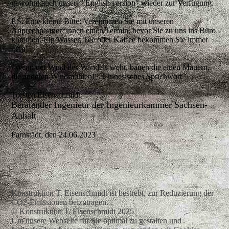
gewohnt auch unsere "English version" wieder zur Verfügung.
P.S. Eine kleine Bitte: Vereinbaren Sie mit unseren
Anprechpartner*innen einen Termin, bevor Sie zu uns ins Büro
kommen. Ein Wasser, Tee oder Kaffee bekommen Sie immer
gern!
"Wenn der Wind des Wandels weht, bauen die einen Mauern,
die anderen Windmühlen!"
Chinesisches Sprichwort
Torsten Eisenschmidt
Beratender Ingenieur der Ingenieurkammer Sachsen-
Anhalt
Farnstädt, den 24.06.2023
Konstruktion T. Eisenschmidt ist bestrebt, zur Reduzierung der
CO2-Emissionen beizutragen.
© Konstruktion T. Eisenschmidt 2025
Um unsere Webseite für Sie optimal zu gestalten und