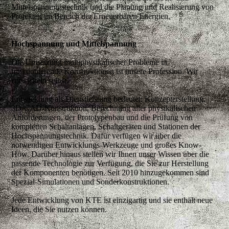
Mittelspannungstechnik
und die Planung und Realisierung von
Projekten im Bereich der
Erneuerbaren Energien
.
Hochspannung und Mittelspannung
Die Umsetzung multiphysikalischer Probleme in
funktionierende Konstruktionen ist unsere Profession. Wir
entwickeln selbst.
Entwicklung als Dienstleistung
bedeutet: Konzepterstellung,
3D-CAD-Konstruktion, Berechnung aller physikalischen
Anforderungen, der Prototypenbau und die Prüfung von
kompletten Schaltanlagen, Schaltgeräten und Stationen der
Hochspannungstechnik. Dafür verfügen wir über die
notwendigen Entwicklungs-Werkzeuge und großes Know-
How. Darüber hinaus stellen wir Ihnen unser Wissen über die
passende Technologie zur Verfügung, die Sie zur Herstellung
der Komponenten benötigen. Seit 2010 hinzugekommen sind
Spezial-Simulationen und Sonderkonstruktionen.
Jede Entwicklung von KTE ist einzigartig und sie enthält neue
Ideen, die Sie nutzen können.