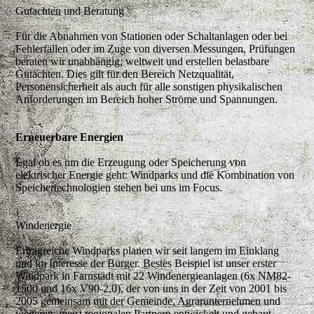
Gutachten und Beratung
Für die Abnahmen von Stationen oder Schaltanlagen oder bei
Fehlerfällen oder im Zuge von diversen Messungen, Prüfungen
beraten wir unabhängig, weltweit und erstellen belastbare
Gutachten. Dies gilt für den Bereich Netzqualität,
Personensicherheit als auch für alle sonstigen physikalischen
Anforderungen im Bereich hoher Ströme und Spannungen.
Erneuerbare Energien
Egal ob es um
die Erzeugung oder Speicherung von
elektrischer E
nergie
geht:
Windparks und die Kombination von
Speichertechnologien stehen bei uns im Focus.
Windenergie
Ertragreiche Windparks planen wir seit langem im Einklang
und im Interesse der Bürger. Bestes Beispiel ist unser erster
Windpark in Farnstädt mit 22 Windenergieanlagen (6x NM82-
1500 und 16x V90-2,0), der von uns in der Zeit von 2001 bis
2005 gemeinsam mit der Gemeinde, Agrarunternehmen und
weiteren, meist regionalen Partnern entwickelt und gebaut