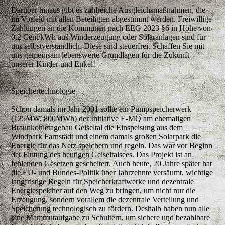
Darüber hinaus gibt es zahlreiche Ausgleichsmaßnahmen, die
im Vorfeld mit allen Beteiligten abgestimmt werden.
Freiwillige
Zahlungen
an die Kommunen nach EEG 2023 §6 in Höhe von
0,2 Cent/kWh aus Winderzeugung oder Solaranlagen sind für
uns selbstverständlich. Diese sind steuerfrei. Schaffen Sie mit
uns gemeinsam lebenswerte Grundlagen für die Zukunft
unserer Kinder und Enkel!
Speichertechnologie
Schon damals im Jahr 2001 sollte ein Pumpspeicherwerk
(125MW, 800MWh) der Initiative E-MQ am ehemaligen
Braunkohletagebau Geiseltal die Einspeisung aus dem
Windpark Farnstädt und einem damals großen Solarpark die
Energie für das Netz speichern und regeln. Das war vor Beginn
der Flutung des heutigen Geiseltalsees. Das Projekt ist an
fehlenden Gesetzen gescheitert. Auch heute, 20 Jahre später hat
die EU- und Bundes-Politik über Jahrzehnte versäumt, wichtige
langfristige Regeln für Speicherkraftwerke und dezentrale
Energiespeicher auf den Weg zu bringen, um nicht nur die
Erzeugung, sondern vorallem die dezentrale Verteilung und
Speicherung technologisch zu fördern. Deshalb haben nun alle
eine Mammutaufgabe zu Schultern, um sichere und bezahlbare