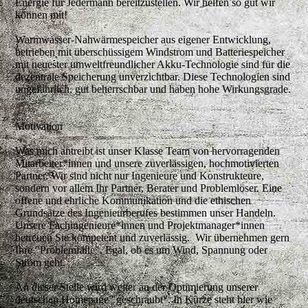
Energie für Jedermann bereitzustellen.
Wir helfen so gut wir
können mit!
Warmwasser-Nahwärmespeicher aus eigener Entwicklung,
betrieben mit überschüssigem Windstrom und Batteriespeicher
mit neuester umweltfreundlicher Akku-Technologie sind für die
dezentrale Speicherung unverzichtbar. Diese Technologien sind
ungefährlich, gut beherrschbar und haben hohe Wirkungsgrade.
Motivation
Was mich antreibt ist unser Klasse Team von hervorragenden
Mitarbeiter*innen und unsere zuverlässigen, hochmotivierten
Partner. Wir sind nicht nur Ingenieure und Konstrukteure,
sondern vor allem Ihr Partner, Berater und Problemlöser. Eine
offene und ehrliche Kommunikation und die ethischen
Grundsätze des Ingenieurberufes bestimmen unser Handeln.
Unsere Fachingenieure*innen und Projektmanager*innen
betreuen Sie kompetent und zuverlässig. Wir übernehmen gern
Ihre "Problemfälle". Egal, ob es um Wind, Spannung oder
Strom geht.
An dieser Stelle wird weiter an der Optimierung unserer
deutschen Homepage "geschraubt". In Kürze steht hier wie