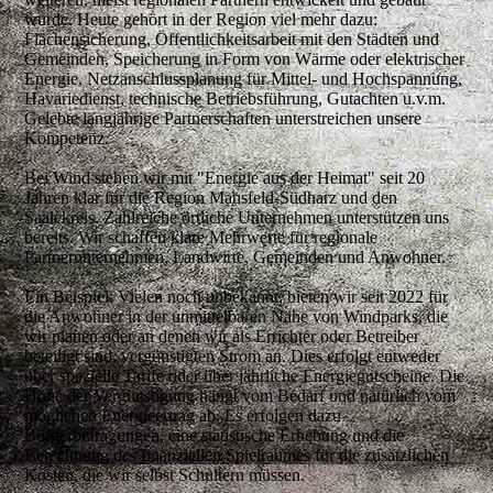
wurde. Heute gehört in der Region viel mehr dazu:
Flächensicherung, Öffentlichkeitsarbeit mit den Städten und
Gemeinden, Speicherung in Form von Wärme oder elektrischer
Energie, Netzanschlussplanung für Mittel- und Hochspannung,
Havariedienst, technische Betriebsführung, Gutachten u.v.m.
Gelebte langjährige Partnerschaften unterstreichen unsere
Kompetenz.
Bei Wind stehen wir mit
"Energie aus der Heimat"
seit 20
Jahren klar für die Region Mansfeld-Südharz und den
Saalekreis. Zahlreiche örtliche Unternehmen unterstützen uns
bereits. Wir schaffen klare Mehrwerte für regionale
Partnerunternehmen, Landwirte, Gemeinden und Anwohner.
Ein Beispiel:
Vielen noch unbekannt, bieten wir seit 2022
für
die Anwohner in der unmittelbaren Nähe von Windparks, die
wir planen oder an denen wir als Errichter oder Betreiber
beteiligt sind, vergünstigten Strom
an. Dies erfolgt entweder
über spezielle Tarife oder über jährliche Energiegutscheine. Die
Höhe der Vergünstigung hängt vom Bedarf und natürlich vom
möglichen Energieertrag ab. Es erfolgen dazu
Bürgerbefragungen, eine statistische Erhebung und die
Berechnung des finanziellen Spielraumes für die zusätzlichen
Kosten, die wir selbst Schultern müssen.