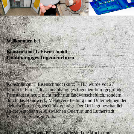
Willkommen bei
Konstruktion T. Eisenschmidt
Unabhängiges Ingenieurbüro
Konstruktion T. Eisenschmidt
(kurz: KTE) wurde vor 27
Jahren in Farnstädt als unabhängiges Ingenieurbüro gegründet.
Farnstädt ist heute nicht mehr nur landwirtschaftlich, sondern
durch das Handwerk, Metallverarbeitung und Unternehmen der
elektrischen Energietechnik geprägt. Der Ort liegt beschaulich
an der Autobahn A38 zwischen Querfurt und Lutherstadt
Eisleben in Sachsen-Anhalt.
Unsere langjährigen Kerngeschäfte sind die
Hoch- und